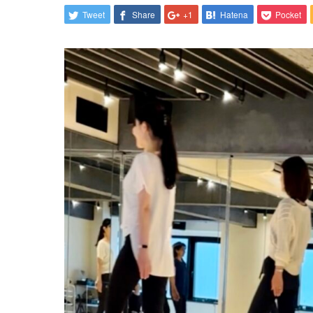
Tweet
Share
+1
Hatena
Pocket