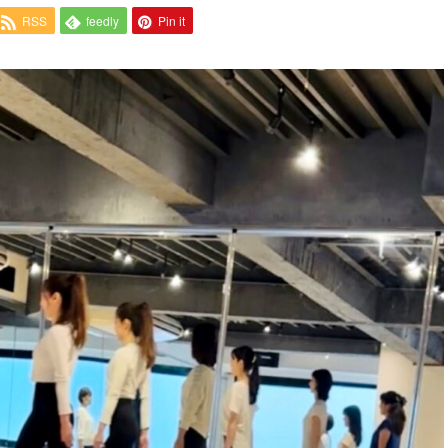
RSS
feedly
Pin it