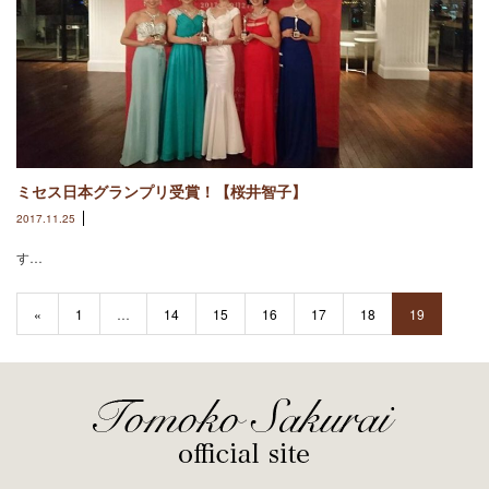
ミセス日本グランプリ受賞！【桜井智子】
2017.11.25
す…
«
1
…
14
15
16
17
18
19