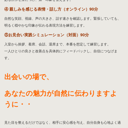
② 好感度の上がるメイクアドバイス（オンライン）90分
作り込みすぎず、その人らしい美しさを引き出すメイクをアドバイスしま
す。清潔感、血色感、表情が明るく見えるポイントをお伝えします。
③ 印象力を高める立ち居振る舞い（対面）90分
姿勢、歩き方、座り方、お辞儀、手の添え方などを実践します。自然で品の
ある所作を身につけ、第一印象を整えます。
④ 親しみを感じる表情・話し方（オンライン）90分
自然な笑顔、視線、声の大きさ、話す速さを確認します。緊張していても、
明るく穏やかな印象が伝わる表現方法を練習します。
⑤お見合い実践シミュレーション（対面）90分
入室から挨拶、着席、会話、退席まで、本番を想定して練習します。
一人ひとりの良さと改善点を具体的にフィードバックし、自信につなげま
す。
出会いの場で、