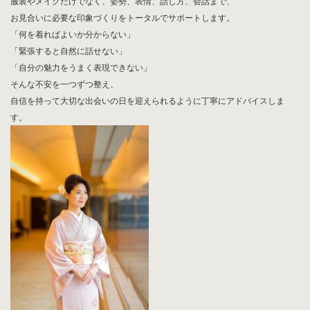
【婚活サポートレッスン】
あなたらしさを大切にしながら、選ばれる人へ
婚活は、自分を無理に変えることではありません。
本来の魅力を整え、相手に心地よく伝えることが大切です。
服装やメイクだけでなく、姿勢、表情、話し方、会話まで、
お見合いに必要な印象づくりをトータルでサポートします。
「何を着ればよいか分からない」
「緊張すると自然に話せない」
「自分の魅力をうまく表現できない」
そんな不安を一つずつ整え、
自信を持って大切な出会いの日を迎えられるように丁寧にアドバイスしま
す。