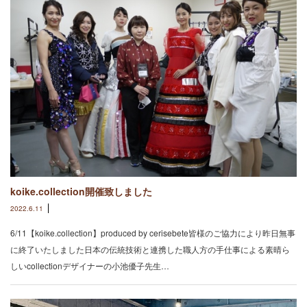
koike.collection開催致しました
2022.6.11
6/11【koike.collection】produced by cerisebete皆様のご協力により昨日無事
に終了いたしました日本の伝統技術と連携した職人方の手仕事による素晴ら
しいcollection⁡デザイナーの小池優子先生…