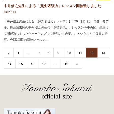
中井信之先生による「演技/表現力」レッスン開催致しました
2022.5.29
【中井信之先生による「演技/表現力」レッスン】5/29（日）に、俳優、モデ
ル、舞台演出家の中井 信之先生の「演技表現力」レッスンを中央区、銀座に
て開催致しましたウォーキングには表現力も必要、、ということで毎回大好
評、今回3回目の演技レッスン…
«
1
…
7
8
9
10
11
12
13
14
15
16
17
…
19
»